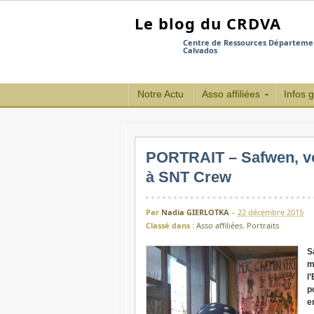
Le blog du CRDVA
Centre de Ressources Département
Calvados
Notre Actu
Asso affiliées
Infos 
PORTRAIT – Safwen, vol
à SNT Crew
Par
Nadia GIERLOTKA
–
22 décembre 2015
Classé dans :
Asso affiliées
,
Portraits
S
m
l
p
e