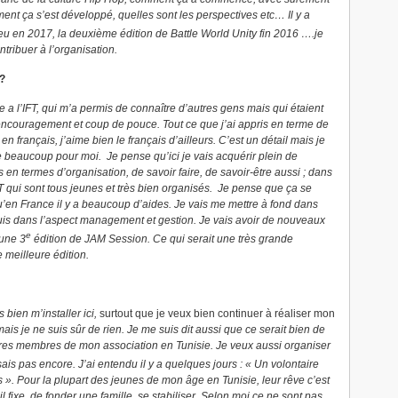
nt ça s’est développé, quelles sont les perspectives etc… Il y a
eu en 2017, la deuxième édition de Battle World Unity fin 2016 ….je
ntribuer à l’organisation.
 ?
ce a l’IFT, qui m’a permis de connaître d’autres gens mais qui étaient
 encouragement et coup de pouce. Tout ce que j’ai appris en terme de
en français, j’aime bien le français d’ailleurs. C’est un détail mais je
e beaucoup pour moi. Je pense qu’ici je vais acquérir plein de
n termes d’organisation, de savoir faire, de savoir-être aussi ; dans
qui sont tous jeunes et très bien organisés. Je pense que ça se
u’en France il y a beaucoup d’aides. Je vais me mettre à fond dans
e suis dans l’aspect management et gestion. Je vais avoir de nouveaux
e
 une 3
édition de JAM Session. Ce qui serait une très grande
 meilleure édition.
bien m’installer ici,
surtout que je veux bien continuer à réaliser mon
mais je ne suis sûr de rien. Je me suis dit aussi que ce serait bien de
autres membres de mon association en Tunisie. Je veux aussi organiser
is pas encore. J’ai entendu il y a quelques jours : « Un volontaire
s ». Pour la plupart des jeunes de mon âge en Tunisie, leur rêve c’est
l fixe, de fonder une famille, se stabiliser. Selon moi ce ne sont pas