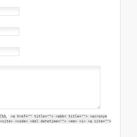
TML
:
<a href="" title=""> <abbr title=""> <acronym
<cite> <code> <del datetime=""> <em> <i> <q cite="">