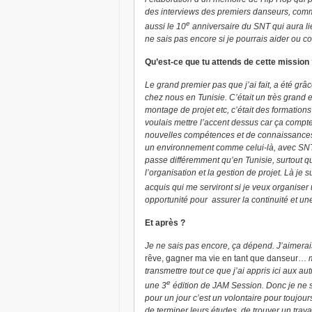
des interviews des premiers danseurs, comme
e
aussi le 10
anniversaire du SNT qui aura li
ne sais pas encore si je pourrais aider ou co
Qu’est-ce que tu attends de cette mission
Le grand premier pas que j’ai fait, a été grâ
chez nous en Tunisie. C’était un très grand
montage de projet etc, c’était des formations 
voulais mettre l’accent dessus car ça compt
nouvelles compétences et de connaissances e
un environnement comme celui-là, avec SNT 
passe différemment qu’en Tunisie, surtout q
l’organisation et la gestion de projet. Là j
acquis qui me serviront si je veux organiser
opportunité pour assurer la continuité et une
Et après ?
Je ne sais pas encore, ça dépend. J’aimerais 
rêve, gagner ma vie en tant que danseur…
transmettre tout ce que j’ai appris ici aux 
e
une 3
édition de JAM Session. Donc je ne sa
pour un jour c’est un volontaire pour toujour
de terminer leurs études, de trouver un travai