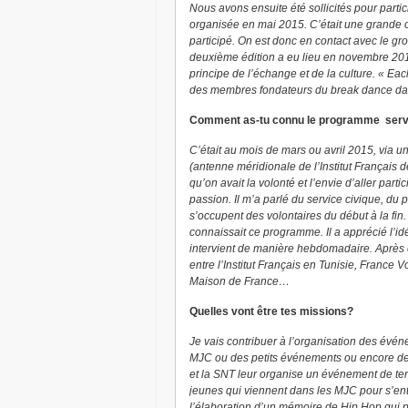
Nous avons ensuite été sollicités pour partic
organisée en mai 2015. C’était une grande 
participé. On est donc en contact avec le g
deuxième édition a eu lieu en novembre 2015
principe de l’échange et de la culture. « Ea
des membres fondateurs du break dance dan
Comment as-tu connu le programme service
C’était au mois de mars ou avril 2015, via u
(antenne méridionale de l’Institut Français de
qu’on avait la volonté et l’envie d’aller par
passion. Il m’a parlé du service civique, du 
s’occupent des volontaires du début à la fin
connaissait ce programme. Il a apprécié l’i
intervient de manière hebdomadaire. Après c
entre l’Institut Français en Tunisie, France 
Maison de France…
Quelles vont être tes missions?
Je vais contribuer à l’organisation des évé
MJC ou des petits événements ou encore des
et la SNT leur organise un événement de temp
jeunes qui viennent dans les MJC pour s’entr
l’élaboration d’un mémoire de Hip Hop qui 