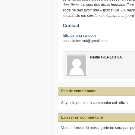
des rêves : ce sont des droits humains. Tout 
et de ne pas avoir une « typical life ». Chac
société. Je me suis lancé et jusqu’à aujourd’
Contact
http://snt-crew.com
association.snt@gmail.com
Nadia GIERLOTKA
Pas de commentaire
Soyez le premier à commenter cet article
Laisser un commentaire
Votre adresse de messagerie ne sera pas pub