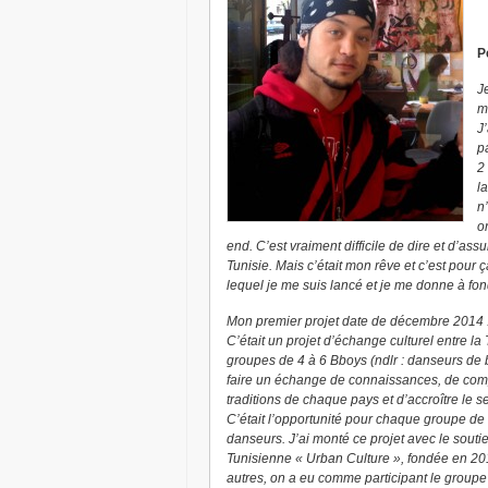
P
J
m
J
p
2
l
n
o
end. C’est vraiment difficile de dire et d’assu
Tunisie. Mais c’était mon rêve et c’est pour 
lequel je me suis lancé et je me donne à fond
Mon premier projet date de décembre 2014 :
C’était un projet d’échange culturel entre la 
groupes de 4 à 6 Bboys (ndlr : danseurs de 
faire un échange de connaissances, de compé
traditions de chaque pays et d’accroître l
C’était l’opportunité pour chaque groupe de 
danseurs. J’ai monté ce projet avec le soutien
Tunisienne « Urban Culture », fondée en 2011
autres, on a eu comme participant le groupe