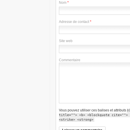
Nom
*
Adresse de contact
*
Site web
Commentaire
Vous pouvez utiliser ces balises et attributs
H
title=""> <b> <blockquote cite=""> 
<strike> <strong>