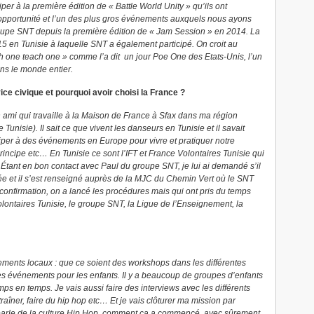
iper à la première édition de « Battle World Unity » qu’ils ont
opportunité et l’un des plus gros événements auxquels nous ayons
roupe SNT depuis la première édition de « Jam Session » en 2014. La
 en Tunisie à laquelle SNT a également participé. On croit au
ch one teach one » comme l’a dit un jour Poe One des Etats-Unis, l’un
s le monde entier.
 civique et pourquoi avoir choisi la France ?
n ami qui travaille à la Maison de France à Sfax dans ma région
 Tunisie). Il sait ce que vivent les danseurs en Tunisie et il savait
ticiper à des événements en Europe pour vivre et pratiquer notre
principe etc… En Tunisie ce sont l’IFT et France Volontaires Tunisie qui
. Étant en bon contact avec Paul du groupe SNT, je lui ai demandé s’il
dée et il s’est renseigné auprès de la MJC du Chemin Vert où le SNT
onfirmation, on a lancé les procédures mais qui ont pris du temps
Volontaires Tunisie, le groupe SNT, la Ligue de l’Enseignement, la
nements locaux : que ce soient des workshops dans les différentes
 événements pour les enfants. Il y a beaucoup de groupes d’enfants
s en temps. Je vais aussi faire des interviews avec les différents
aîner, faire du hip hop etc… Et je vais clôturer ma mission par
parle de la culture Hip Hop, comment ça a commencé, avec sûrement