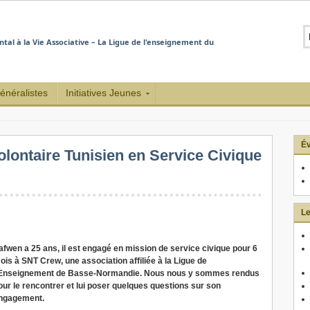
al à la Vie Associative – La Ligue de l'enseignement du
généralistes
Initiatives Jeunes
É
ontaire Tunisien en Service Civique
Le
afwen a 25 ans, il est engagé en mission de service civique pour 6
ois à SNT Crew, une association affiliée à la Ligue de
’Enseignement de Basse-Normandie. Nous nous y sommes rendus
our le rencontrer et lui poser quelques questions sur son
ngagement.