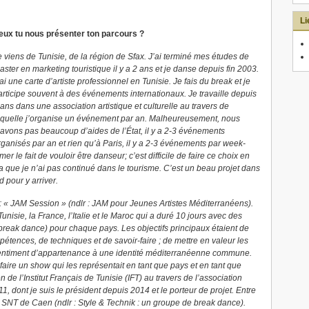
Li
eux tu nous présenter ton parcours ?
e viens de Tunisie, de la région de Sfax. J’ai terminé mes études de
aster en marketing touristique il y a 2 ans et je danse depuis fin 2003.
’ai une carte d’artiste professionnel en Tunisie. Je fais du break et je
articipe souvent à des événements internationaux. Je travaille depuis
 ans dans une association artistique et culturelle au travers de
aquelle j’organise un événement par an. Malheureusement, nous
’avons pas beaucoup d’aides de l’État, il y a 2-3 événements
rganisés par an et rien qu’à Paris, il y a 2-3 événements par week-
mer le fait de vouloir être danseur; c’est difficile de faire ce choix en
ça que je n’ai pas continué dans le tourisme. C’est un beau projet dans
 pour y arriver.
 « JAM Session » (ndlr : JAM pour Jeunes Artistes Méditerranéens).
Tunisie, la France, l’Italie et le Maroc qui a duré 10 jours avec des
break dance) pour chaque pays. Les objectifs principaux étaient de
tences, de techniques et de savoir-faire ; de mettre en valeur les
e sentiment d’appartenance à une identité méditerranéenne commune.
faire un show qui les représentait en tant que pays et en tant que
 de l’Institut Français de Tunisie (IFT) au travers de l’association
, dont je suis le président depuis 2014 et le porteur de projet. Entre
 SNT de Caen (ndlr : Style & Technik : un groupe de break dance).